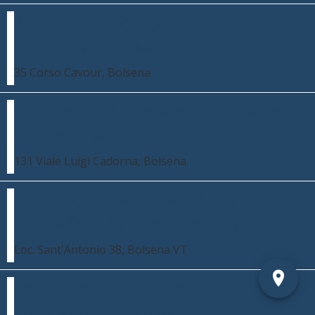
Art Studio Residenza d’epoca - Art
Studio Historic Residence
35 Corso Cavour, Bolsena
Area Camper Il Guadetto -Il Guadetto
Camper Area
131 Viale Luigi Cadorna, Bolsena
Agriturismo Podere Sant’Antonio -
Podere Sant’Antonio Farmhouse
Loc. Sant'Antonio 38, Bolsena VT
Agriturismo La Fraschetta - La
Fraschetta Farmhouse