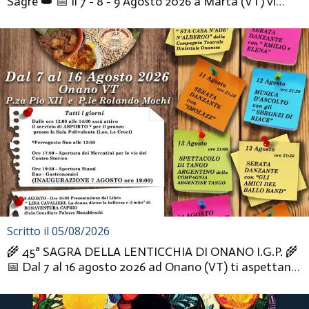
Sagre 👑 📅 Il 7 - 8 - 9 Agosto 2026 a Marta (VT) vi
aspettano tre giorni...
Scritto il 05/08/2026
🌾 45ª SAGRA DELLA LENTICCHIA DI ONANO I.G.P. 🌾
📅 Dal 7 al 16 agosto 2026 ad Onano (VT) ti aspettano
dieci giorni di...