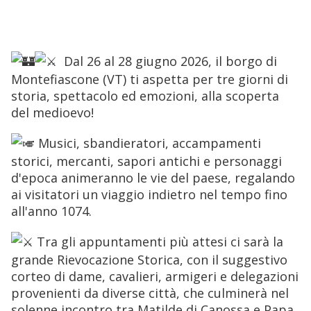
 A partire da venerdì 26 giugno 2026 alle 18:00 fino a domenica 28 giugno 2026 alle 
23:59 
Dal 26 al 28 giugno 2026, il borgo di
Montefiascone (VT) ti aspetta per tre giorni di
storia, spettacolo ed emozioni, alla scoperta
del medioevo!
Musici, sbandieratori, accampamenti
storici, mercanti, sapori antichi e personaggi
d'epoca animeranno le vie del paese, regalando
ai visitatori un viaggio indietro nel tempo fino
all'anno 1074.
Tra gli appuntamenti più attesi ci sarà la
grande Rievocazione Storica, con il suggestivo
corteo di dame, cavalieri, armigeri e delegazioni
provenienti da diverse città, che culminerà nel
solenne incontro tra Matilde di Canossa e Papa