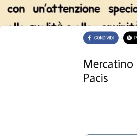
CONDIVIDI
P
Mercatino 
Pacis
Cura di Vetralla, Vetrall
 A partire da lunedì 25 