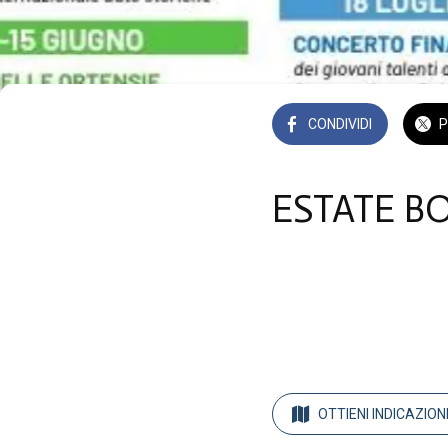
CONDIVIDI
P
ESTATE B
Bolsena Bolsena VT
 Da sabato 17 maggio 2
OTTIENI INDICAZION