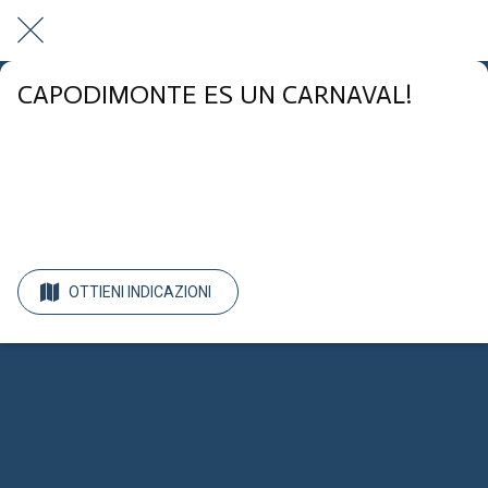
CAPODIMONTE ES UN CARNAVAL!
Lungolago di Capodimonte Capodimonte Capodimonte
 domenica 02 marzo 2025  dalle 15:30 alle 18:00 
OTTIENI INDICAZIONI